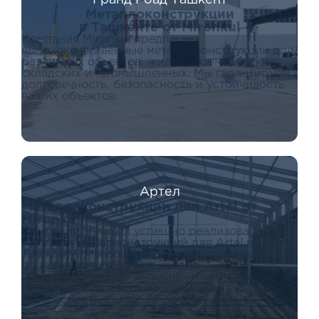
Гранд Роад Ташкент
Металлоконструкци
и
в Ташкенте от Mironkul
Компания Mironkul предлагает
высококачественные металлоконструкции для
различных объектов: жилых, коммерческих,
складских и промышленных. Мы гарантируем
долговечность, безопасность и устойчивость
ваших объектов.
Артел
Металлоконструкции для Artel от
Mironkul
Компания Mironkul успешно реализовала
проект металлоконструкций для Artel в
Ташкенте. Мы обеспечили качественные и
долговечные конструкции для
производственных и складских помещений,
гарантируя их высокую надежность и
безопасность.