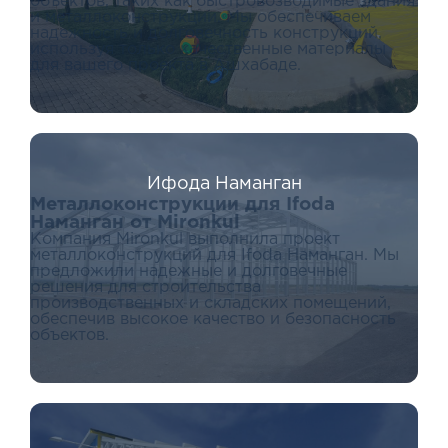
объектов, таких как быстровозводимые здания
и металлоконструкции. Мы обеспечиваем
надежность и долговечность конструкций,
используя только качественные материалы
для вашего проекта в Ашхабаде.
Ифода Наманган
Металлоконструкции для Ifoda
Наманган от Mironkul
Компания Mironkul выполнила проект
металлоконструкций для Ifoda Наманган. Мы
предложили надежные и долговечные
решения для строительства
производственных и складских помещений,
обеспечив высокое качество и безопасность
объектов.