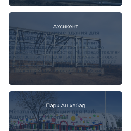
Ахсикент
Быстровозводимые здания для
Ахсикент от Mironkul
Компания Mironkul предлагает
купить
быстровозводимое здание
для вашего
бизнеса или производства. Мы предоставляем
качественные и надежные решения, которые
быстро возводятся и идеально подходят для
складов, торговых и промышленных объектов
в Ташкенте и других регионах Узбекистана.
Парк Ашхабад
Металлоконструкции для Park
Ашхабад от Mironkul
Компания Mironkul предлагает ЛСТК в
Ташкенте для строительства современных