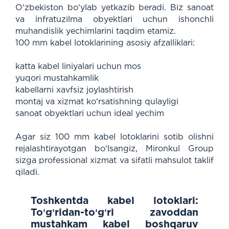
O‘zbekiston bo‘ylab yetkazib beradi. Biz sanoat
va infratuzilma obyektlari uchun ishonchli
muhandislik yechimlarini taqdim etamiz.
100 mm kabel lotoklarining asosiy afzalliklari:
katta kabel liniyalari uchun mos
yuqori mustahkamlik
kabellarni xavfsiz joylashtirish
montaj va xizmat ko‘rsatishning qulayligi
sanoat obyektlari uchun ideal yechim
Agar siz 100 mm kabel lotoklarini sotib olishni
rejalashtirayotgan bo‘lsangiz, Mironkul Group
sizga professional xizmat va sifatli mahsulot taklif
qiladi.
Toshkentda kabel lotoklari:
Toʻgʻridan-toʻgʻri zavoddan
mustahkam kabel boshqaruv