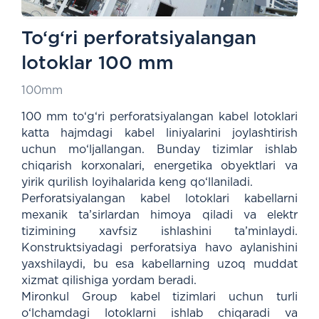
To‘g‘ri perforatsiyalangan
lotoklar 100 mm
100mm
100 mm to‘g‘ri perforatsiyalangan kabel lotoklari
katta hajmdagi kabel liniyalarini joylashtirish
uchun mo‘ljallangan. Bunday tizimlar ishlab
chiqarish korxonalari, energetika obyektlari va
yirik qurilish loyihalarida keng qo‘llaniladi.
Perforatsiyalangan kabel lotoklari kabellarni
mexanik ta’sirlardan himoya qiladi va elektr
tizimining xavfsiz ishlashini ta’minlaydi.
Konstruktsiyadagi perforatsiya havo aylanishini
yaxshilaydi, bu esa kabellarning uzoq muddat
xizmat qilishiga yordam beradi.
Mironkul Group kabel tizimlari uchun turli
o‘lchamdagi lotoklarni ishlab chiqaradi va