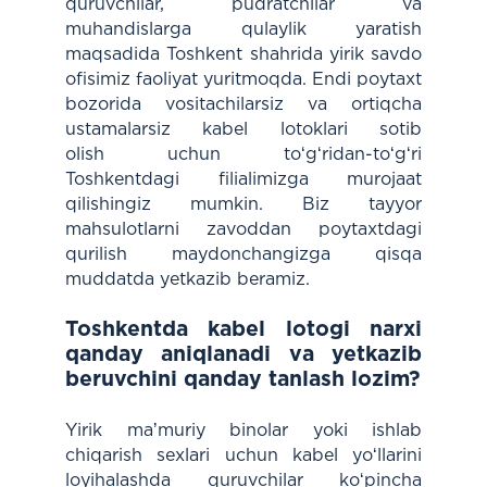
quruvchilar, pudratchilar va
muhandislarga qulaylik yaratish
maqsadida Toshkent shahrida yirik savdo
ofisimiz faoliyat yuritmoqda. Endi poytaxt
bozorida vositachilarsiz va ortiqcha
ustamalarsiz kabel lotoklari sotib
olish uchun toʻgʻridan-toʻgʻri
Toshkentdagi filialimizga murojaat
qilishingiz mumkin. Biz tayyor
mahsulotlarni zavoddan poytaxtdagi
qurilish maydonchangizga qisqa
muddatda yetkazib beramiz.
Toshkentda kabel lotogi narxi
qanday aniqlanadi va yetkazib
beruvchini qanday tanlash lozim?
Yirik maʼmuriy binolar yoki ishlab
chiqarish sexlari uchun kabel yoʻllarini
loyihalashda quruvchilar koʻpincha