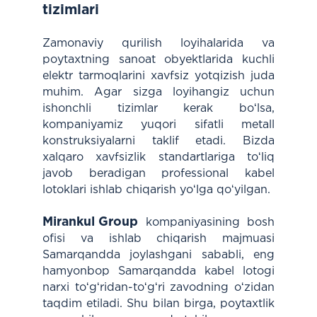
tizimlari
Zamonaviy qurilish loyihalarida va
poytaxtning sanoat obyektlarida kuchli
elektr tarmoqlarini xavfsiz yotqizish juda
muhim. Agar sizga loyihangiz uchun
ishonchli tizimlar kerak boʻlsa,
kompaniyamiz yuqori sifatli metall
konstruksiyalarni taklif etadi. Bizda
xalqaro xavfsizlik standartlariga toʻliq
javob beradigan professional kabel
lotoklari ishlab chiqarish yoʻlga qoʻyilgan.
Mirankul Group
kompaniyasining bosh
ofisi va ishlab chiqarish majmuasi
Samarqandda joylashgani sababli, eng
hamyonbop Samarqandda kabel lotogi
narxi toʻgʻridan-toʻgʻri zavodning oʻzidan
taqdim etiladi. Shu bilan birga, poytaxtlik