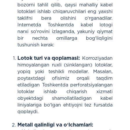
bozorni tahlil qilib, qaysi mahalliy kabel
lotoklari ishlab chiqaruvchilari eng yaxshi
taklifni bera olishini oʻrganadilar.
Internetda Toshkentda kabel lotogi
narxi soʻrovini izlaganda, yakuniy qiymat
bir nechta omillarga bogʻliqligini
tushunish kerak:
Lotok turi va qoplamasi:
Korroziyadan
himoyalangan ruxli (sinklangan) lotoklar,
yopiq yoki teshikli modellar. Masalan,
poytaxtdagi ofisimiz orqali taqdim
etiladigan Toshkentda perforatsiyalangan
lotoklar ishlab chiqarish xizmati
obyektdagi shamollatiladigan kabel
liniyalariga boʻlgan ehtiyojni tez fursatda
qoplaydi.
Metall qalinligi va oʻlchamlari: