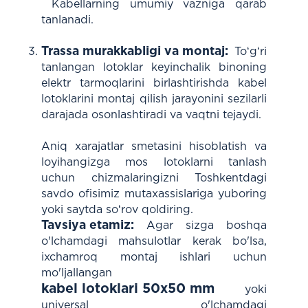
Kabellarning umumiy vazniga qarab
tanlanadi.
Trassa murakkabligi va montaj:
Toʻgʻri
tanlangan lotoklar keyinchalik binoning
elektr tarmoqlarini birlashtirishda kabel
lotoklarini montaj qilish jarayonini sezilarli
darajada osonlashtiradi va vaqtni tejaydi.
Aniq xarajatlar smetasini hisoblatish va
loyihangizga mos lotoklarni tanlash
uchun chizmalaringizni Toshkentdagi
savdo ofisimiz mutaxassislariga yuboring
yoki saytda soʻrov qoldiring.
Tavsiya etamiz:
Agar sizga boshqa
o'lchamdagi mahsulotlar kerak bo'lsa,
ixchamroq montaj ishlari uchun
mo'ljallangan
kabel lotoklari 50x50 mm
yoki
universal o'lchamdagi